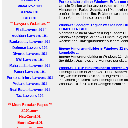
Softball 101
Personalisieren Ihrer Windows-Erfahrung 
Um ein Design weiter anzupassen, wählen Si
Water Polo 101
Hintergrund, Farbe, Sounds und Mauszeiger
Karate 101
ermöglicht es Ihnen, Ihre Erfahrung so zu pe
Ihren Vorlieben besser entspricht.
TKD 101
** Lawyers Websites **
Windows Spotlight: Täglich wechselnde Hin
COMPUTER BILD
* Find Lawyers 101 *
Möchten Sie mehr Abwechslung auf dem PC-
Accident Lawyers 101
Windows Spotlight (Windows-Blickpunkt) erha
wechselnde Hintergrundbilder auf dem Monit
Bankruptcy Lawyers 101
Defense Lawyers 101
Eigene Hintergrundbilder in Windows 11 ric
komplette ...
Divorce Lawyers 101
Eigene Hintergrundbilder in Windows 11 rich
DWI Lawyers 101
Sie Bilder, Diashows und Monitore perfekt an.
Malpractice Lawyers 101
Windows 11/10: Hintergrundbild ändern – s
Patent Lawyers 101
Hintergrundbild in Windows 11 und Windows
Sie, wie Sie Ihren Desktop mit eigenen Fot
Personal Injury Lawyers 101
individuell gestalten. Das Hintergrundbild 
Probate Lawyers 101
Windows 10 lässt sich in wenigen Schritten
Real Estate Lawyers 101
Tax Lawyers 101
** Most Popular Pages **
Z101.com
NewCars101
ExoticCars101