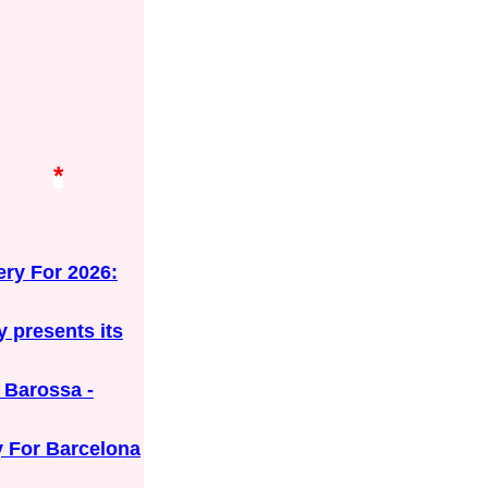
*
ry For 2026:
ly presents its
r Barossa -
 For Barcelona