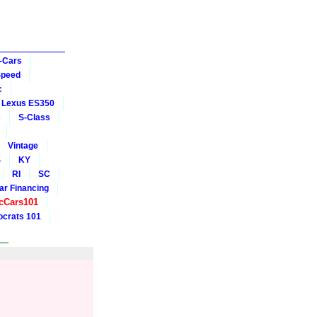
-Cars
Speed
c
Lexus ES350
s
S-Class
Vintage
S
KY
RI
SC
ar Financing
cCars101
crats 101