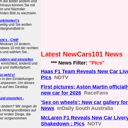
ich die Bilder ändern und
 hinaus können Sie mit
ken und Nächster
sten Bild zu wechseln.
nktioniert's
weilig und Sie wollen
ntergrundbild in
eht's - CHIP
 Windows 10 ändern,
indows 10 mit der rechten
ps und wählen Sie...
Latest NewCars101 News
ndern und einstellen
*** News Filter:
"Pics"
einrichtest, änderst und
p und Volltonfarben.
Haas F1 Team Reveals New Car Live
o geht's!
Pics
NDTV
h in den Einstellungen
ll anpassen. Um dieses
First pictures: Aston Martin official
te auf den Desktop
.
new car for 2026
RaceFans
nd einstellen -
'Sex on wheels': New car gallery fo
 ändern? Wir zeigen dir
News
InDaily South Australia
es Hintergrundbildes auf
er ersten Dinge, die
McLaren F1 Reveals New Car Livery
tzer vorgenommen
Shakedown : Pics
NDTV