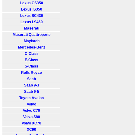
Lexus GS350
Lexus IS350
Lexus SC430
Lexus LS460
Maserati
Maserati Quattroporte
Maybach
Mercedes-Benz
C-Class
E-Class
S-Class
Rolls Royce
Saab
Saab 9-3
Saab 9-5
Toyota Avalon
Volvo
Volvo C70
Volvo S80
Volvo XC70
XC90