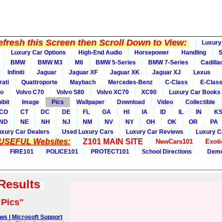
fresh this Screen then Scroll Down to View:
Luxury
Luxury Car Options
High-End Audio
Horsepower
Handling
BMW
BMW M3
M6
BMW 5-Series
BMW 7-Series
Cadilla
Infiniti
Jaguar
Jaguar XF
Jaguar XK
Jaguar XJ
Lexus
ati
Quattroporte
Maybach
Mercedes-Benz
C-Class
E-Clas
vo
Volvo C70
Volvo S80
Volvo XC70
XC90
Luxury Car Books
ibit
Image
Pics
Wallpaper
Download
Video
Collectible
CO
CT
DC
DE
FL
GA
HI
IA
ID
IL
IN
K
ND
NE
NH
NJ
NM
NV
NY
OH
OK
OR
PA
uxury Car Dealers
Used Luxury Cars
Luxury Car Reviews
Luxury C
 USEFUL Websites:
Z101 MAIN SITE
NewCars101
Exoti
FIRE101
POLICE101
PROTECT101
School Directions
Demo
 Results
"Pics"
s | Microsoft Support