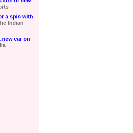
cture of new
rts
r a spin with
he Indian
 new car on
dia