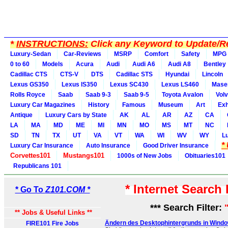
*
INSTRUCTIONS:
Click any Keyword to Update/Re
Luxury-Sedan
Car-Reviews
MSRP
Comfort
Safety
MPG
0 to 60
Models
Acura
Audi
Audi A6
Audi A8
Bentley
Cadillac CTS
CTS-V
DTS
Cadillac STS
Hyundai
Lincoln
Lexus GS350
Lexus IS350
Lexus SC430
Lexus LS460
Maser
Rolls Royce
Saab
Saab 9-3
Saab 9-5
Toyota Avalon
Vol
Luxury Car Magazines
History
Famous
Museum
Art
Exh
Antique
Luxury Cars by State
AK
AL
AR
AZ
CA
LA
MA
MD
ME
MI
MN
MO
MS
MT
NC
SD
TN
TX
UT
VA
VT
WA
WI
WV
WY
L
*
Luxury Car Insurance
Auto Insurance
Good Driver Insurance
Corvettes101
Mustangs101
1000s of New Jobs
Obituaries101
Republicans 101
* Internet Search
* Go To
Z101.COM *
*** Search Filter:
** Jobs & Useful Links **
Ändern des Desktophintergrunds in Window
FIRE101 Fire Jobs