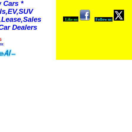
 Cars *
ls,EV,SUV
Lease,Sales
Like us:
Follow us:
Car Dealers
6
ime