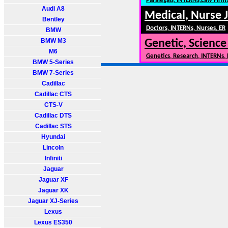
Paralegals, INTERNs,Law Firm
Audi A8
Medical, Nurse 
Bentley
Doctors, INTERNs, Nurses, ER
BMW
BMW M3
Genetic, Science
M6
Genetics, Research, INTERNs,
BMW 5-Series
BMW 7-Series
Cadillac
Cadillac CTS
CTS-V
Cadillac DTS
Cadillac STS
Hyundai
Lincoln
Infiniti
Jaguar
Jaguar XF
Jaguar XK
Jaguar XJ-Series
Lexus
Lexus ES350