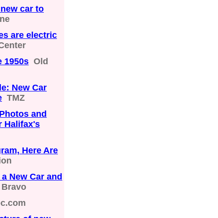
new car to
ine
s are electric
Center
e 1950s
Old
tle: New Car
e
TMZ
 Photos and
 Halifax's
gram, Here Are
ion
 a New Car and
Bravo
bc.com