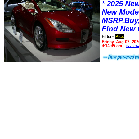
* 2025 New
New Mode
MSRP,Buy,
Find New 
Filter=
Pics
Friday, Aug 07, 202
4:14:45 am
Exact T