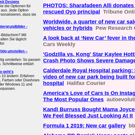
mit Designs
PHOTOS: Sharafadeen Alli donates 
e die Optionen für
 aus. Jede Option
rescued Oyo principal
Tribune Onl
rsonalisieren, dass sie
Worldwide, a quarter of new car sale
tergrundbilder -
vehicles or hybrids
Pew Research 
Bildschirm? Mit
A look back at ‘New Car’ fever in th
lten Sie täglich
or.
Cars Weekly
htig umstellen –
'Godzilla vs. Kong' Star Kaylee Hot
tig umstellen: So passen
Crash Photo Shows Severe Damag
 Schrittweise erklärt.
Calderdale Royal Hospital parking:
o geht's
 10 ändern: Erfahren
video of new car park being built for
os, Farben oder Diashows
hospital
Halifax Courier
unter Windows 11 und
 anpassen.
America's Love of Cars Is On Insta
The Most Popular Ones
autoevolut
Kandi Burruss Bought Mama Joyce
We Feel Blessed Just Looking At It
Formula 1 2019: New car gallery
b