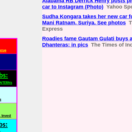
Alabama RB Derrick Henry posts pi
car to Instagram (Photo)
Yahoo Spo
Sudha Kongara takes her new car fo
Mani Ratnam, Suriya. See photos
T
Express
Roadies fame Gautam Gulati buys a
Dhanteras; in pics
The Times of In
scue
bs:
INTERNs
s
 Invest
bs: