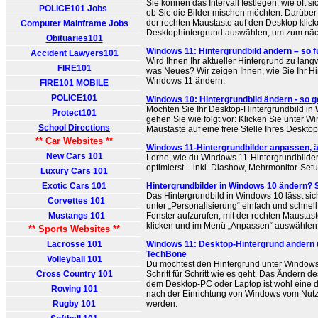
Sie können das Intervall festlegen, wie oft s
POLICE101 Jobs
ob Sie die Bilder mischen möchten. Darüber
der rechten Maustaste auf den Desktop klic
Computer Mainframe Jobs
Desktophintergrund auswählen, um zum näch
Obituaries101
Windows 11: Hintergrundbild ändern – so fu
Accident Lawyers101
Wird Ihnen Ihr aktueller Hintergrund zu lang
FIRE101
was Neues? Wir zeigen Ihnen, wie Sie Ihr Hi
Windows 11 ändern.
FIRE101 MOBILE
POLICE101
Windows 10: Hintergrundbild ändern - so g
Möchten Sie Ihr Desktop-Hintergrundbild in
Protect101
gehen Sie wie folgt vor: Klicken Sie unter W
School Directions
Maustaste auf eine freie Stelle Ihres Deskto
** Car Websites **
Windows 11-Hintergrundbilder anpassen, ä
New Cars 101
Lerne, wie du Windows 11-Hintergrundbilder 
optimierst – inkl. Diashow, Mehrmonitor-Setu
Luxury Cars 101
Exotic Cars 101
Hintergrundbilder in Windows 10 ändern? S
Das Hintergrundbild in Windows 10 lässt sic
Corvettes 101
unter „Personalisierung“ einfach und schne
Mustangs 101
Fenster aufzurufen, mit der rechten Maustas
klicken und im Menü „Anpassen“ auswählen
** Sports Websites **
Lacrosse 101
Windows 11: Desktop-Hintergrund ändern u
TechBone
Volleyball 101
Du möchtest den Hintergrund unter Windows
Cross Country 101
Schritt für Schritt wie es geht. Das Ändern d
dem Desktop-PC oder Laptop ist wohl eine d
Rowing 101
nach der Einrichtung von Windows vom Nu
Rugby 101
werden.