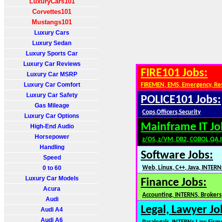
LuxuryCars101
Corvettes101
Mustangs101
Luxury Cars
Luxury Sedan
Luxury Sports Car
Luxury Car Reviews
FIRE101 Jobs:
Luxury Car MSRP
Luxury Car Comfort
FIREMEN, EMS, Emergency, Re
Luxury Car Safety
POLICE101 Jobs:
Gas Mileage
Cops,Officers,Security
Luxury Car Options
Mainframe IT Jo
High-End Audio
Horsepower
z/OS, z/VM, DB2, COBOL,QA,
Handling
Software Jobs:
Speed
0 to 60
Web, Linux, C++, Java, INTERN
Luxury Car Models
Finance Jobs:
Acura
Accounting, INTERNS, Brokers,
Audi
Legal, Lawyer Jo
Audi A4
Audi A6